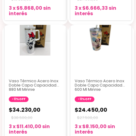
3
x
$5.868,00
sin
3
x
$6.666,33
sin
interés
interés
Vaso Térmico Acero Inox
Vaso Térmico Acero Inox
Doble Capa Capacidad
Doble Capa Capacidad
880 Ml Minnie
600 Ml Minnie
-
11
%
OFF
-
11
%
OFF
$34.230,00
$24.450,00
$38.500,00
$27.500,00
3
x
$11.410,00
sin
3
x
$8.150,00
sin
interés
interés