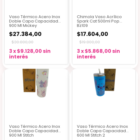
Vaso Térmico Acero Inox
Chimola Vaso Acrílico
Doble Capa Capacidad
Spark Cat 500ml Pop
900 Ml Mickey
Bz109
$27.384,00
$17.604,00
$30.800,00
$19.800,00
3
x
$9.128,00
sin
3
x
$5.868,00
sin
interés
interés
Vaso Térmico Acero Inox
Vaso Térmico Acero Inox
Doble Capa Capacidad
Doble Capa Capacidad
900 Ml Stitch
600 Ml Stitch 2