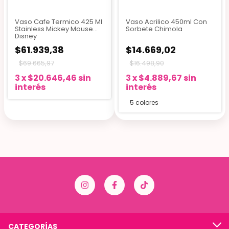
Vaso Cafe Termico 425 Ml
Vaso Acrilico 450ml Con
Stainless Mickey Mouse
Sorbete Chimola
Disney
$61.939,38
$14.669,02
$69.665,97
$16.498,90
3
x
$20.646,46
sin
3
x
$4.889,67
sin
interés
interés
5 colores
CATEGORÍAS