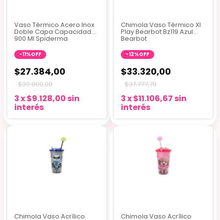
Vaso Térmico Acero Inox
Chimola Vaso Térmico Xl
Doble Capa Capacidad
Play Bearbot Bz119 Azul
900 Ml Spiderma
Bearbot
-
11
%
OFF
-
12
%
OFF
$27.384,00
$33.320,00
$30.800,00
$37.777,78
3
x
$9.128,00
sin
3
x
$11.106,67
sin
interés
interés
Chimola Vaso Acrílico
Chimola Vaso Acrílico