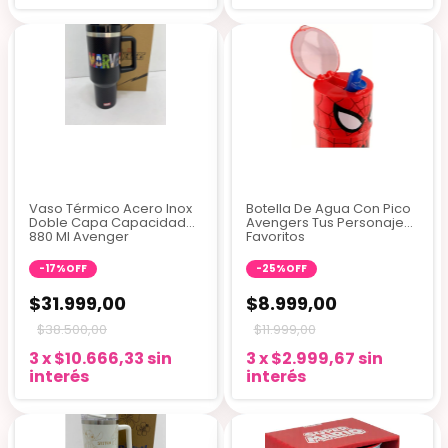
Vaso Térmico Acero Inox
Botella De Agua Con Pico
Doble Capa Capacidad
Avengers Tus Personajes
880 Ml Avenger
Favoritos
-
17
%
OFF
-
25
%
OFF
$31.999,00
$8.999,00
$38.500,00
$11.999,00
3
x
$10.666,33
sin
3
x
$2.999,67
sin
interés
interés