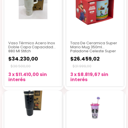
Vaso Térmico Acero Inox
Taza De Ceramica Super
Doble Capa Capacidad
Mario Mug 350ml
880 Ml Stitch
Paladone Celeste Super
Mario
$34.230,00
$26.459,02
$38.500,00
$31.999,00
3
x
$11.410,00
sin
3
x
$8.819,67
sin
interés
interés