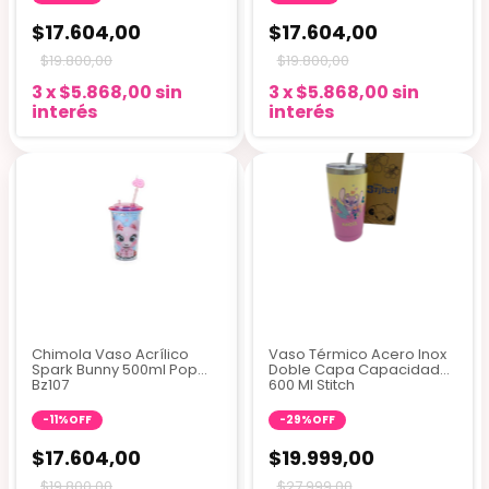
$17.604,00
$17.604,00
$19.800,00
$19.800,00
3
x
$5.868,00
sin
3
x
$5.868,00
sin
interés
interés
Chimola Vaso Acrílico
Vaso Térmico Acero Inox
Spark Bunny 500ml Pop
Doble Capa Capacidad
Bz107
600 Ml Stitch
-
11
%
OFF
-
29
%
OFF
$17.604,00
$19.999,00
$19.800,00
$27.999,00