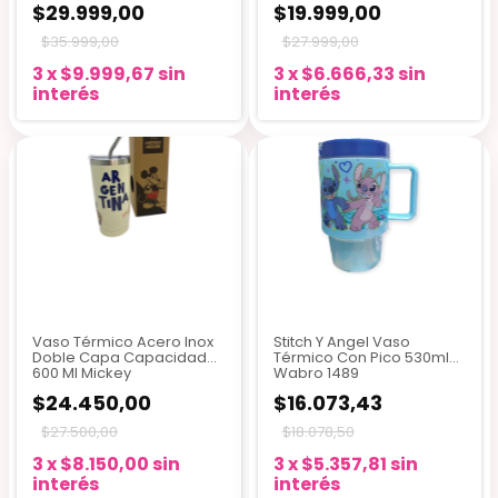
$29.999,00
$19.999,00
$35.999,00
$27.999,00
3
x
$9.999,67
sin
3
x
$6.666,33
sin
interés
interés
Vaso Térmico Acero Inox
Stitch Y Angel Vaso
Doble Capa Capacidad
Térmico Con Pico 530ml
600 Ml Mickey
Wabro 1489
$24.450,00
$16.073,43
$27.500,00
$18.078,50
3
x
$8.150,00
sin
3
x
$5.357,81
sin
interés
interés