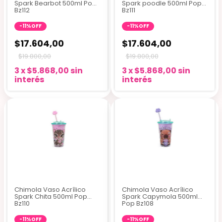
Spark Bearbot 500ml Pop
Spark poodle 500ml Pop
Bz112
Bz111
-
11
%
OFF
-
11
%
OFF
$17.604,00
$17.604,00
$19.800,00
$19.800,00
3
x
$5.868,00
sin
3
x
$5.868,00
sin
interés
interés
Chimola Vaso Acrílico
Chimola Vaso Acrílico
Spark Chita 500ml Pop
Spark Capymola 500ml
Bz110
Pop Bz108
-
11
%
OFF
-
11
%
OFF