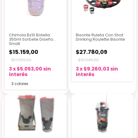
Chimola Bz10 Botella
Bisonte Ruleta Con Shot
350ml Sorbete Diseño
Drinking Roulette Bisonte
Small
$15.159,00
$27.780,09
$17.050,00
$31.245,50
3
x
$5.053,00
sin
3
x
$9.260,03
sin
interés
interés
3 colores