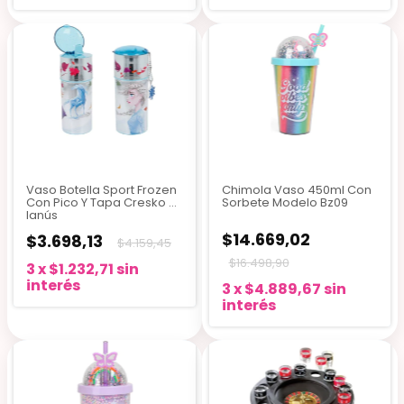
Vaso Botella Sport Frozen
Chimola Vaso 450ml Con
Con Pico Y Tapa Cresko -
Sorbete Modelo Bz09
lanús
$14.669,02
$3.698,13
$4.159,45
$16.498,90
3
x
$1.232,71
sin
interés
3
x
$4.889,67
sin
interés