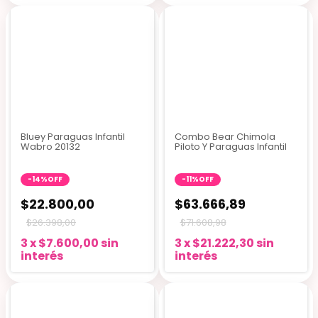
3 colores
Bluey Paraguas Infantil
Combo Bear Chimola
Wabro 20132
Piloto Y Paraguas Infantil
-
14
%
OFF
-
11
%
OFF
$22.800,00
$63.666,89
$26.398,00
$71.608,98
3
x
$7.600,00
sin
3
x
$21.222,30
sin
interés
interés
4 colores