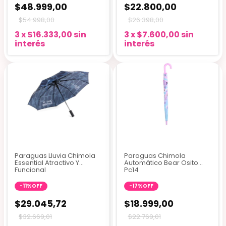
$48.999,00
$22.800,00
$54.998,00
$26.398,00
3
x
$16.333,00
sin
3
x
$7.600,00
sin
interés
interés
3 colores
Paraguas Lluvia Chimola
Paraguas Chimola
Essential Atractivo Y
Automático Bear Osito
Funcional
Pc14
-
11
%
OFF
-
17
%
OFF
$29.045,72
$18.999,00
$32.669,01
$22.769,01