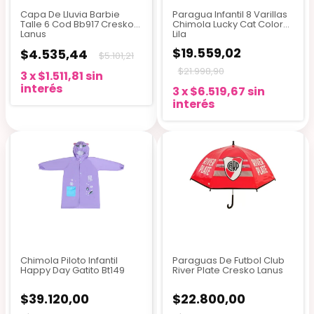
Capa De Lluvia Barbie
Paragua Infantil 8 Varillas
Talle 6 Cod Bb917 Cresko
Chimola Lucky Cat Color
Lanus
Lila
$19.559,02
$4.535,44
$5.101,21
$21.998,90
3
x
$1.511,81
sin
interés
3
x
$6.519,67
sin
interés
Chimola Piloto Infantil
Paraguas De Futbol Club
Happy Day Gatito Bt149
River Plate Cresko Lanus
$39.120,00
$22.800,00