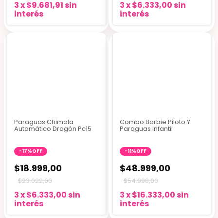
3
x
$9.681,91
sin
3
x
$6.333,00
sin
interés
interés
Paraguas Chimola
Combo Barbie Piloto Y
Automático Dragón Pc15
Paraguas Infantil
-
17
%
OFF
-
11
%
OFF
$18.999,00
$48.999,00
$23.022,00
$54.998,00
3
x
$6.333,00
sin
3
x
$16.333,00
sin
interés
interés