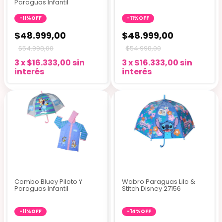
Paraguas Infantil
-
11
%
OFF
-
11
%
OFF
$48.999,00
$48.999,00
$54.998,00
$54.998,00
3
x
$16.333,00
sin
3
x
$16.333,00
sin
interés
interés
3 colores
Combo Bluey Piloto Y
Wabro Paraguas Lilo &
Paraguas Infantil
Stitch Disney 27156
-
11
%
OFF
-
14
%
OFF