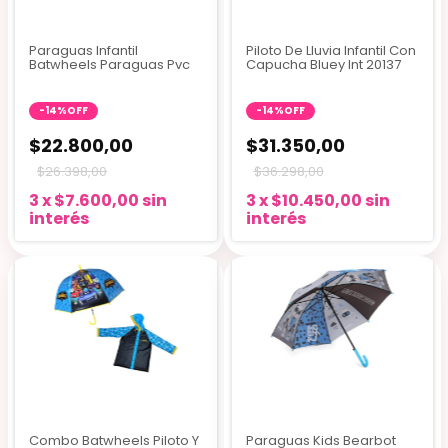
Paraguas Infantil
Piloto De Lluvia Infantil Con
Batwheels Paraguas Pvc
Capucha Bluey Int 20137
-
14
%
OFF
-
14
%
OFF
$22.800,00
$31.350,00
$26.398,00
$36.298,00
3
x
$7.600,00
sin
3
x
$10.450,00
sin
interés
interés
3 colores
Combo Batwheels Piloto Y
Paraguas Kids Bearbot