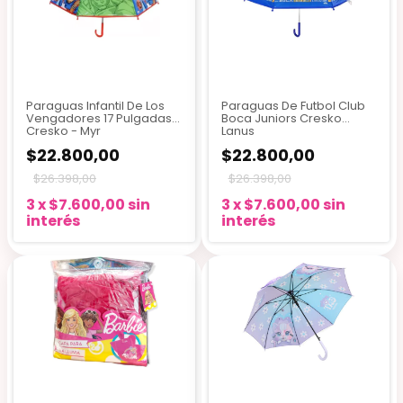
Paraguas Infantil De Los
Paraguas De Futbol Club
Vengadores 17 Pulgadas
Boca Juniors Cresko
Cresko - Myr
Lanus
$22.800,00
$22.800,00
$26.398,00
$26.398,00
3
x
$7.600,00
sin
3
x
$7.600,00
sin
interés
interés