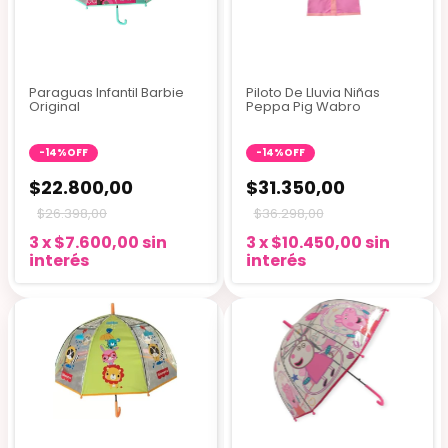
Paraguas Infantil Barbie
Piloto De Lluvia Niñas
Original
Peppa Pig Wabro
-
14
%
OFF
-
14
%
OFF
$22.800,00
$31.350,00
$26.398,00
$36.298,00
3
x
$7.600,00
sin
3
x
$10.450,00
sin
interés
interés