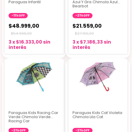
Paraguas Infantil
Azul Y Gris Chimola Azul
Bearbot
-
11
%
OFF
-
21
%
OFF
$48.999,00
$21.559,00
$54.998,00
$27.160,00
3
x
$16.333,00
sin
3
x
$7.186,33
sin
interés
interés
3 colores
Paraguas Kids Racing Car
Paraguas Kids Cat Violeta
Verde Chimola Verde
Chimola Lila Cat
Racing Car
-
21
%
OFF
-
21
%
OFF