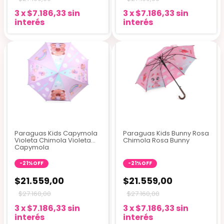
3
x
$7.186,33
sin
3
x
$7.186,33
sin
interés
interés
Paraguas Kids Capymola
Paraguas Kids Bunny Rosa
Violeta Chimola Violeta
Chimola Rosa Bunny
Capymola
-
21
%
OFF
-
21
%
OFF
$21.559,00
$21.559,00
$27.160,00
$27.160,00
3
x
$7.186,33
sin
3
x
$7.186,33
sin
interés
interés