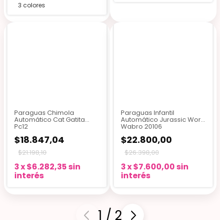
3 colores
Paraguas Chimola
Paraguas Infantil
Automático Cat Gatita
Automático Jurassic Word
Pc12
Wabro 20106
$18.847,04
$22.800,00
$21.198,10
$26.398,00
3
x
$6.282,35
sin
3
x
$7.600,00
sin
interés
interés
1
/
2