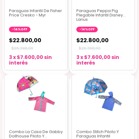
Paraguas Infantil De Fisher
Paraguas Peppa Pig
Price Cresko - Myr
Plegable Infantil Disney
Lanus
-
14
%
OFF
-
14
%
OFF
$22.800,00
$22.800,00
$26.398,00
$26.398,00
3
x
$7.600,00
sin
3
x
$7.600,00
sin
interés
interés
+1
Combo La Casa De Gabby
Combo Stitch Piloto Y
Dollhouse Piloto Y
Paraguas Infantil