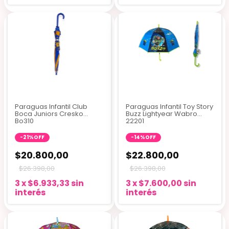
Paraguas Infantil Club
Paraguas Infantil Toy Story
Boca Juniors Cresko
Buzz Lightyear Wabro
Bo310
22201
-
21
%
OFF
-
14
%
OFF
$20.800,00
$22.800,00
$26.398,00
$26.398,00
3
x
$6.933,33
sin
3
x
$7.600,00
sin
interés
interés