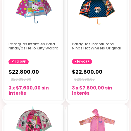
Paraguas Infantiles Para
Paraguas Infantil Para
Niñas/os Hello Kitty Wabro
Niños Hot Wheels Original
-
14
%
OFF
-
14
%
OFF
$22.800,00
$22.800,00
$26.398,00
$26.398,00
3
x
$7.600,00
sin
3
x
$7.600,00
sin
interés
interés