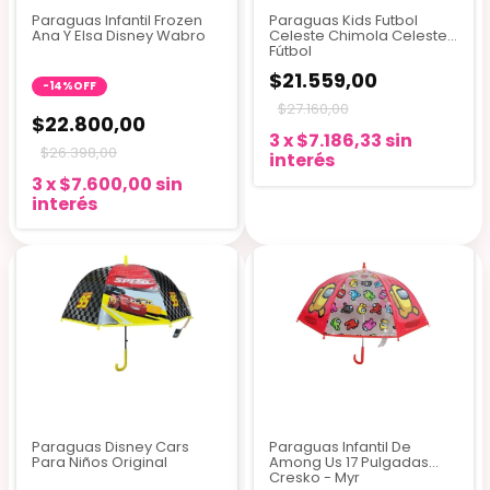
Paraguas Infantil Frozen
Paraguas Kids Futbol
Ana Y Elsa Disney Wabro
Celeste Chimola Celeste
Fútbol
$21.559,00
-
14
%
OFF
$27.160,00
$22.800,00
3
x
$7.186,33
sin
$26.398,00
interés
3
x
$7.600,00
sin
interés
Paraguas Disney Cars
Paraguas Infantil De
Para Niños Original
Among Us 17 Pulgadas
Cresko - Myr