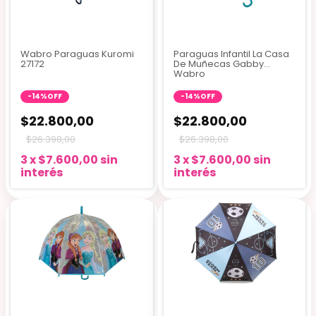
Wabro Paraguas Kuromi
Paraguas Infantil La Casa
27172
De Muñecas Gabby
Wabro
-
14
%
OFF
-
14
%
OFF
$22.800,00
$22.800,00
$26.398,00
$26.398,00
3
x
$7.600,00
sin
3
x
$7.600,00
sin
interés
interés