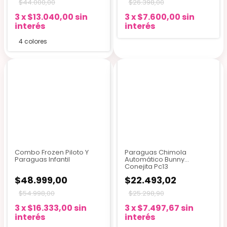
$44.000,00
$26.398,00
3
x
$13.040,00
sin
3
x
$7.600,00
sin
interés
interés
4 colores
Combo Frozen Piloto Y
Paraguas Chimola
Paraguas Infantil
Automático Bunny
Conejita Pc13
$48.999,00
$22.493,02
$54.998,00
$25.298,90
3
x
$16.333,00
sin
3
x
$7.497,67
sin
interés
interés