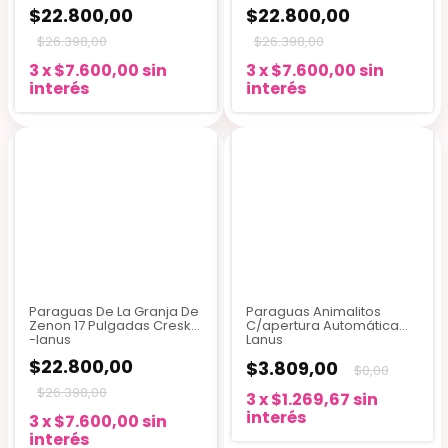
$22.800,00
$22.800,00
$26.398,00
$26.398,00
3
x
$7.600,00
sin
3
x
$7.600,00
sin
interés
interés
Paraguas De La Granja De
Paraguas Animalitos
Zenon 17 Pulgadas Cresko
C/apertura Automática
-lanus
Lanus
$22.800,00
$3.809,00
$0,00
$26.398,00
3
x
$1.269,67
sin
interés
3
x
$7.600,00
sin
interés