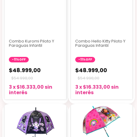
Combo Kuromi Piloto Y
Combo Hello Kitty Piloto Y
Paraguas Infantil
Paraguas Infantil
-
11
%
OFF
-
11
%
OFF
$48.999,00
$48.999,00
$54.998,00
$54.998,00
3
x
$16.333,00
sin
3
x
$16.333,00
sin
interés
interés
2 colores
2 colores