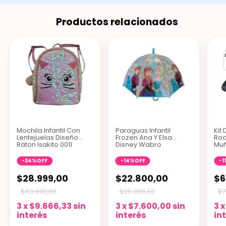
Productos relacionados
Mochila Infantil Con
Paraguas Infantil
Kit
Lentejuelas Diseño
Frozen Ana Y Elsa
Rod
Raton Isakito 0011
Disney Wabro
Muñ
-
34
%
OFF
-
14
%
OFF
-
1
$28.999,00
$22.800,00
$6
$43.998,90
$26.398,00
$7
3
x
$9.666,33
sin
3
x
$7.600,00
sin
3
interés
interés
in