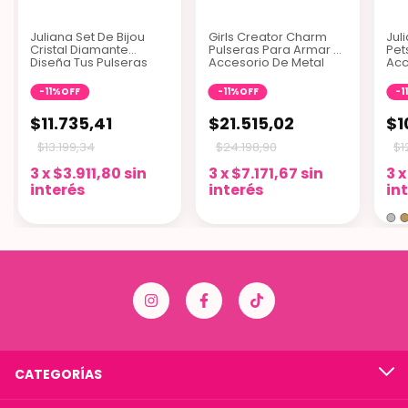
Juliana Set De Bijou
Girls Creator Charm
Jul
Cristal Diamante
Pulseras Para Armar C
Pet
Diseña Tus Pulseras
Accesorio De Metal
Acc
-
11
%
OFF
-
11
%
OFF
-
1
$11.735,41
$21.515,02
$1
$13.199,34
$24.198,90
$1
3
x
$3.911,80
sin
3
x
$7.171,67
sin
3
interés
interés
in
CATEGORÍAS