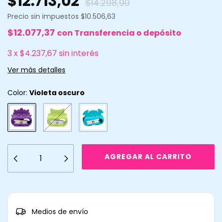
$12.713,02
$14.298,90
Precio sin impuestos
$10.506,63
$12.077,37
con
Transferencia o depósito
3
x
$4.237,67
sin interés
Ver más detalles
Color:
Violeta oscuro
CAMBIAR CP
Entregas para el CP:
Medios de envío