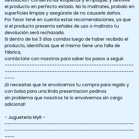
devolución. Conserva las etiquetas y empaque, y devolvé
el producto en perfecto estado. No lo maltrates, probalo en
superficies limpias y asegúrate de no causarle daños.
Por favor tené en cuenta estas recomendaciones, ya que
si el producto presenta señales de uso o maltrato tu
devolución será rechazada.
Si dentro de los 3 días corridos luego de haber recibido el
producto, identificas que el mismo tiene una falla de
fábrica,
contáctate con nosotros para saber los pasos a seguir.
----------------------------------------------------
----------------------------------------------------
----
¡Si necesitas que te envolvamos tu compra para regalo y
con bolsa para una linda presentacion pedinos
sin problema que nosotros te lo envolvemos sin cargo
adicional!
- Jugueteria MyR -
----------------------------------------------------
----------------------------------------------------
----