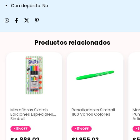
Con depósito: No
Productos relacionados
Microfibras Sketch
Resaltadores Simball
Mar
Ediciones Especiales
1100 Varios Colores
Pun
Simball
Art
-
11
%
OFF
-
11
%
OFF
-
9
$4.889,02
$1.955,02
$5