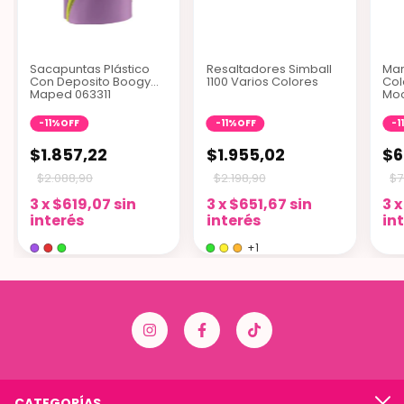
Sacapuntas Plástico
Resaltadores Simball
Mar
Con Deposito Boogy
1100 Varios Colores
Col
Maped 063311
Moo
Ske
-
11
%
OFF
-
11
%
OFF
-
1
$1.857,22
$1.955,02
$6
$2.088,90
$2.198,90
$7
3
x
$619,07
sin
3
x
$651,67
sin
3
interés
interés
in
+1
CATEGORÍAS