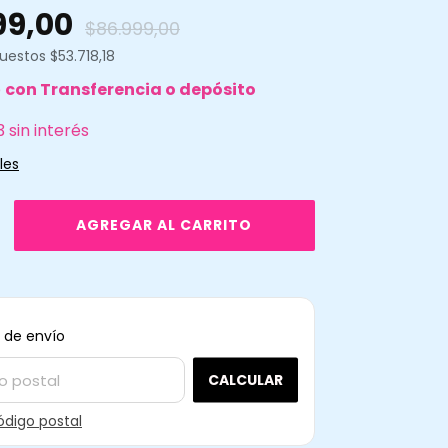
99,00
$86.999,00
puestos
$53.718,18
5
con
Transferencia o depósito
3
sin interés
les
CAMBIAR CP
ra el CP:
 de envío
CALCULAR
ódigo postal