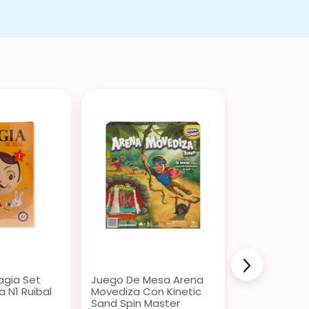
agia Set
Juego De Mesa Arena
Muñeca Lol S
a N1 Ruibal
Movediza Con Kinetic
Mermaids! S
Sand Spin Master