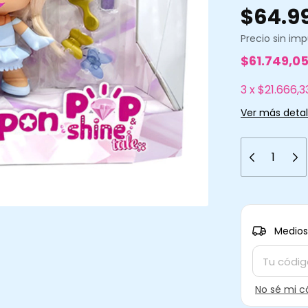
$64.9
Precio sin im
$61.749,0
3
x
$21.666,3
Ver más detal
Entregas pa
Medios
No sé mi c