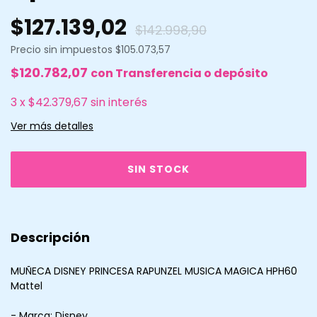
$127.139,02
$142.998,90
Precio sin impuestos
$105.073,57
$120.782,07
con
Transferencia o depósito
3
x
$42.379,67
sin interés
Ver más detalles
Descripción
MUÑECA DISNEY PRINCESA RAPUNZEL MUSICA MAGICA HPH60
Mattel
- Marca: Disney