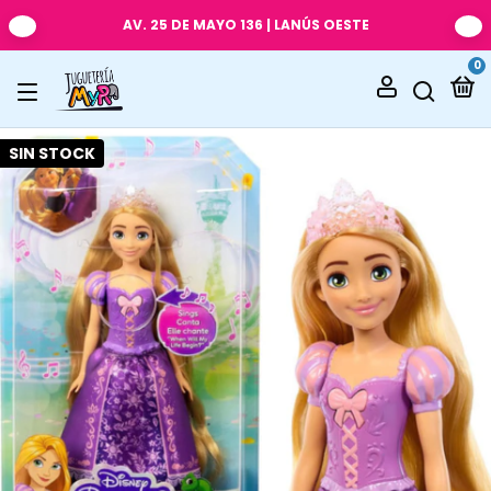
AV. 25 DE MAYO 136 | LANÚS OESTE
0
SIN STOCK