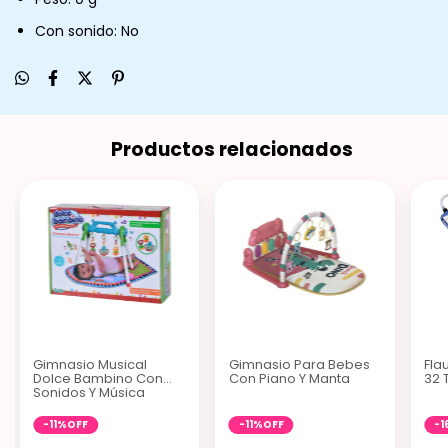
Con sonido: No
Productos relacionados
Gimnasio Musical
Gimnasio Para Bebes
Fla
Dolce Bambino Con
Con Piano Y Manta
32 
Sonidos Y Música
Ditoys
-
11
%
OFF
-
11
%
OFF
-
1