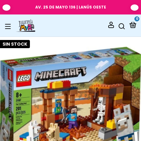
AV. 25 DE MAYO 136 | LANÚS OESTE
0
SIN STOCK