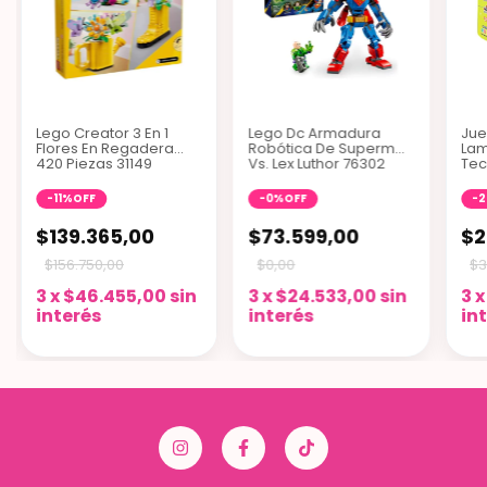
Lego Creator 3 En 1
Lego Dc Armadura
Jue
Flores En Regadera
Robótica De Superman
Lam
420 Piezas 31149
Vs. Lex Luthor 76302
Tec
-
11
%
OFF
-
0
%
OFF
-
2
$139.365,00
$73.599,00
$2
$156.750,00
$0,00
$3
3
x
$46.455,00
sin
3
x
$24.533,00
sin
3
interés
interés
in