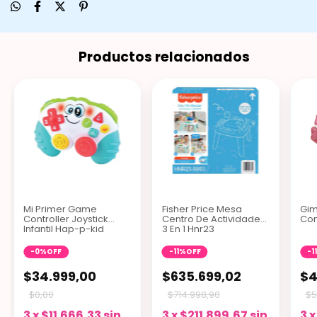
Productos relacionados
Mi Primer Game
Fisher Price Mesa
Gim
Controller Joystick
Centro De Actividades
Con
Infantil Hap-p-kid
3 En 1 Hnr23
-
0
%
OFF
-
11
%
OFF
-
1
$34.999,00
$635.699,02
$4
$0,00
$714.998,90
$5
3
x
$11.666,33
sin
3
x
$211.899,67
sin
3