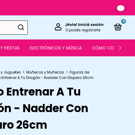
0
¡Hola!
Iniciá sesión
O podés registrarte
Y FIESTAS
ELECTRÓNICOS Y MÚSICA
CÓMO COMPRAR
 y Juguetes
>
Muñecos y Muñecas
>
Figuras de
Entrenar A Tu Dragón - Nadder Con Disparo 26cm
 Entrenar A Tu
ón - Nadder Con
aro 26cm