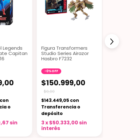
el Legends
Figura Transformers
Figura Batm
mate Capitan
Studio Series Airazor
Knight Joker
16
Hasbro F7232
Farlane Dc L
-
0
%
OFF
-
11
%
OFF
9,00
$150.999,00
$91.931
$0,00
$103.398,90
con
$143.449,05
con
$87.334,47
cia o
Transferencia o
Transferenc
depósito
depósito
,67
sin
3
x
$50.333,00
sin
3
x
$30.643
interés
interés