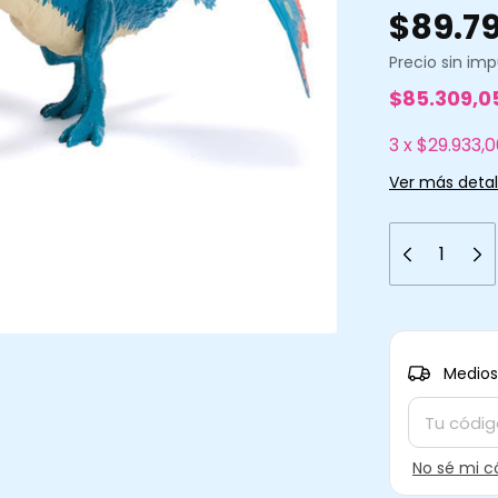
$89.7
Precio sin im
$85.309,0
3
x
$29.933,0
Ver más detal
Entregas pa
Medios
No sé mi c