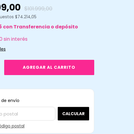
99,00
$101.999,00
puestos
$74.214,05
5
con
Transferencia o depósito
0
sin interés
les
CAMBIAR CP
ra el CP:
 de envío
CALCULAR
ódigo postal