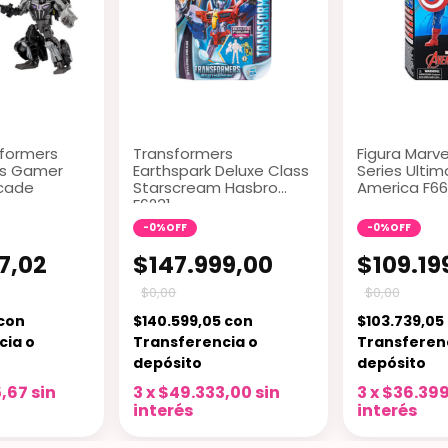
sformers
Transformers
Figura Marv
es Gamer
Earthspark Deluxe Class
Series Ulti
icade
Starscream Hasbro
America F66
F6231
-
0
%
OFF
-
0
%
OFF
7,02
$147.999,00
$109.19
$0,00
$0,00
con
$140.599,05
con
$103.739,05
cia o
Transferencia o
Transferen
depósito
depósito
5,67
sin
3
x
$49.333,00
sin
3
x
$36.399
interés
interés