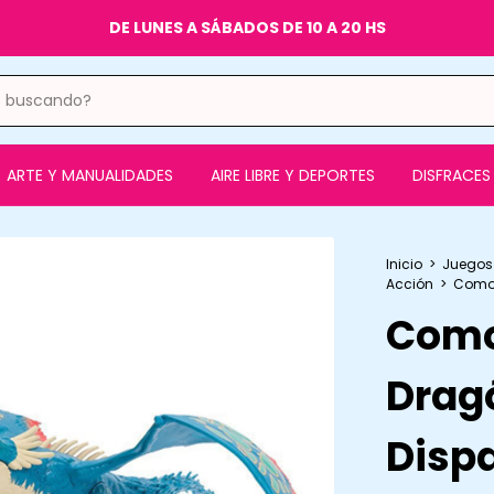
A 20 HS
ARTE Y MANUALIDADES
AIRE LIBRE Y DEPORTES
DISFRACES 
Inicio
>
Juegos
Acción
>
Como 
Como
Drag
Disp