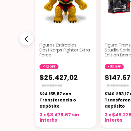
el Legend
Figuras Estirables
Figura Tran
eilly Spider-
Elastikorps Fighter Extra
Studio Seri
o
Force
Edition Barr
-
11
%
OFF
-
11
%
OFF
67,02
$25.427,02
$147.67
$28.598,90
$166.098,90
7
con
$24.155,67
con
$140.293,17
cia o
Transferencia o
Transferen
depósito
depósito
5,67
sin
3
x
$8.475,67
sin
3
x
$49.22
interés
interés