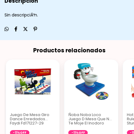
Descripción
Sin descripciÃ³n.
Productos relacionados
Juego De Mesa Giro
Ñoba Noba Loco
Hot
Dance Enredados
Juego D Mesa Que No
Rul
Faydi Fd171227-29
Te Moje El Inodoro
Stu
Ditoys
-
11
%
OFF
-
11
%
OFF
-
1