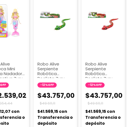
Alive
Robo Alive
Robo Alive
ca Mini
Serpiente
Serpiente
na Nadadora
Robótica
Robótica
activa Zuru
Realista Zuru
Realista Zuru
 Rubia
6003 Serpiente
6003 Serpiente
OFF
-
12
%
OFF
-
12
%
OFF
Verde
Rojo
2.539,02
$43.757,00
$43.757,00
.554,44
$49.611,11
$49.611,11
412,07
con
$41.569,15
con
$41.569,15
con
sferencia o
Transferencia o
Transferencia o
sito
depósito
depósito