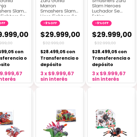
Gorila
Zuru Gorila
Smashers Zuru
nja
Marron
Slam Heroes
hers Slam
Smashers Slam
Luchador Se
 Fighters Se
Hero Fighters Se
Estira
a
Estira
OFF
-
9
%
OFF
-
9
%
OFF
9.999,00
$29.999,00
$29.999,00
999,00
$32.999,00
$32.999,00
499,05
con
$28.499,05
con
$28.499,05
con
sferencia o
Transferencia o
Transferencia o
sito
depósito
depósito
9.999,67
3
x
$9.999,67
3
x
$9.999,67
interés
sin interés
sin interés