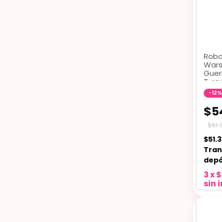
Robo
Wars
Guer
T-re
-
12
%
$5
$61.
$51.
Tran
depó
3
x
$
sin 