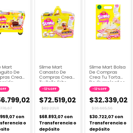
e Mart
Slime Mart
Slime Mart Bolsa
guito De
Canasto De
De Compras
ras Crea
Compras Crea
Crea Tu Torta
omida
Tu Pollo Frito
De Cumpleaños
rtia 6070
6096
6095
OFF
-
12
%
OFF
-
12
%
OFF
56.799,02
$72.519,02
$32.339,02
.776,67
$82.221,11
$36.665,56
.959,07
con
$68.893,07
con
$30.722,07
con
sferencia o
Transferencia o
Transferencia o
sito
depósito
depósito