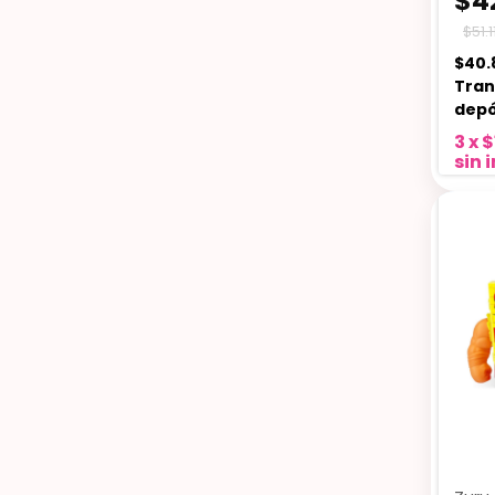
$4
$51.11
$40.
Tran
depó
3
x
$
sin 