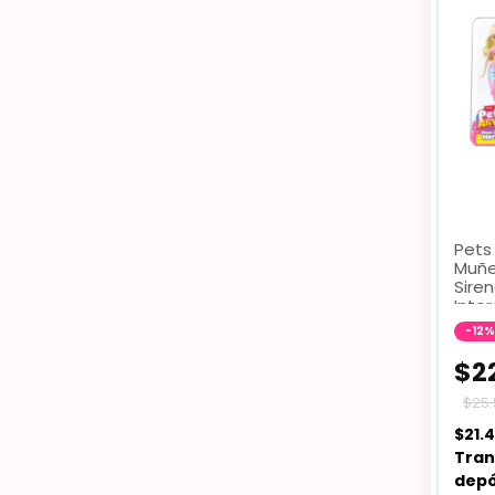
Pets 
Muñe
Sire
Inter
6084
-
12
%
$2
$25
$21.
Tran
depó