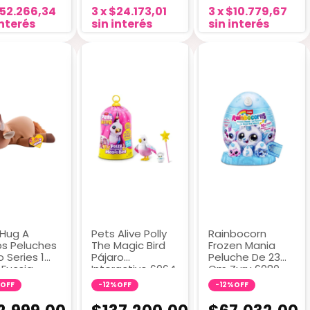
52.266,34
3
x
$24.173,01
3
x
$10.779,67
interés
sin interés
sin interés
 Hug A
Pets Alive Polly
Rainbocorn
s Peluches
The Magic Bird
Frozen Mania
 Series 1
Pájaro
Peluche De 23
 Fucsia
Interactivo 6064
Cm Zuru 6080
on Holly
Blanco
Agua
OFF
-
12
%
OFF
-
12
%
OFF