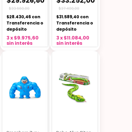
$29.926,80
$33.252,00
$33.660,00
$37.400,00
$28.430,46
con
$31.589,40
con
Transferencia o
Transferencia o
depósito
depósito
3
x
$9.975,60
3
x
$11.084,00
sin interés
sin interés