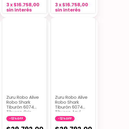
3
x
$16.758,00
3
x
$16.758,00
sin interés
sin interés
Zuru Robo Alive
Zuru Robo Alive
Robo Shark
Robo Shark
Tiburón 6074
Tiburón 6074
Tiburon Gris
Tiburon Azul
Oscuro
-
12
%
OFF
-
12
%
OFF