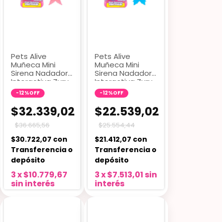
Pets Alive
Pets Alive
Muñeca Mini
Muñeca Mini
Sirena Nadadora
Sirena Nadadora
Interactiva Zuru
Interactiva Zuru
6084 Rosa
6084 Celeste
-
12
%
OFF
-
12
%
OFF
$32.339,02
$22.539,02
$36.665,56
$25.554,44
$30.722,07
con
$21.412,07
con
Transferencia o
Transferencia o
depósito
depósito
3
x
$10.779,67
3
x
$7.513,01
sin
sin interés
interés