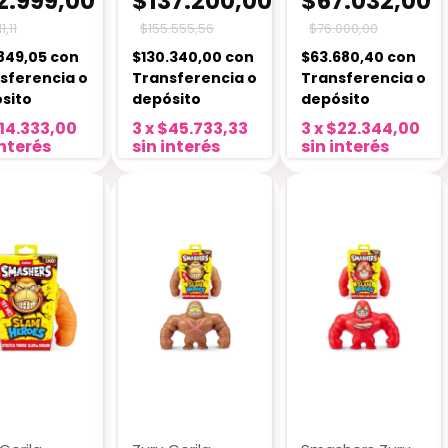
2.999,00
$137.200,00
$67.032,00
1,11
$155.555,56
$76.000,00
849,05
con
$130.340,00
con
$63.680,40
con
sferencia o
Transferencia o
Transferencia o
sito
depósito
depósito
14.333,00
3
x
$45.733,33
3
x
$22.344,00
interés
sin interés
sin interés