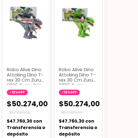
Robo Alive Dino
Robo Alive Dino
Attcking Dino T-
Attcking Dino T-
rex 30 Cm Zuru
rex 30 Cm Zuru
6005 T-rex Gris
6005 T-rex
Verde
-
12
%
OFF
-
12
%
OFF
$50.274,00
$50.274,00
$57.000,00
$57.000,00
$47.760,30
con
$47.760,30
con
Transferencia o
Transferencia o
depósito
depósito