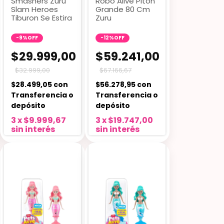
Smashers Zuru
Robo Alive Piton
Slam Heroes
Grande 80 Cm
Tiburon Se Estira
Zuru
-
9
%
OFF
-
12
%
OFF
$29.999,00
$59.241,00
$32.999,00
$67.166,67
$28.499,05
con
$56.278,95
con
Transferencia o
Transferencia o
depósito
depósito
3
x
$9.999,67
3
x
$19.747,00
sin interés
sin interés