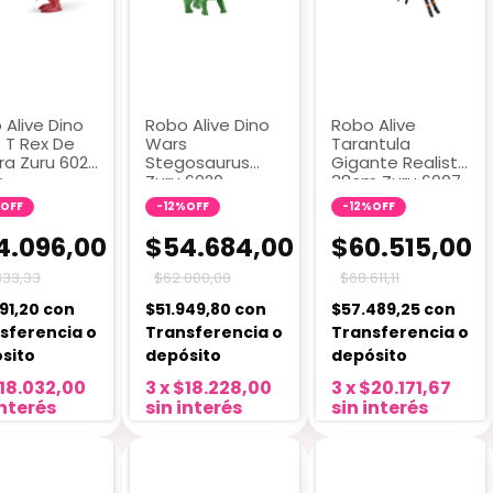
 Alive Dino
Robo Alive Dino
Robo Alive
 T Rex De
Wars
Tarantula
ra Zuru 6021
Stegosaurus
Gigante Realista
x
Zuru 6020
38cm Zuru 6007
Estegosaurio
OFF
-
12
%
OFF
-
12
%
OFF
4.096,00
$54.684,00
$60.515,00
333,33
$62.000,00
$68.611,11
391,20
con
$51.949,80
con
$57.489,25
con
sferencia o
Transferencia o
Transferencia o
sito
depósito
depósito
18.032,00
3
x
$18.228,00
3
x
$20.171,67
interés
sin interés
sin interés