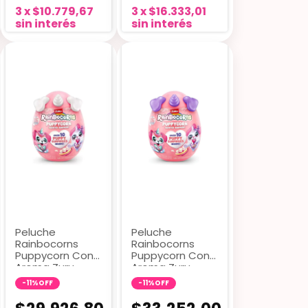
3
x
$10.779,67
3
x
$16.333,01
sin interés
sin interés
Peluche
Peluche
Rainbocorns
Rainbocorns
Puppycorn Con
Puppycorn Con
Aroma Zuru
Aroma Zuru
6034 Blanco
6034 Violeta
-
11
%
OFF
-
11
%
OFF