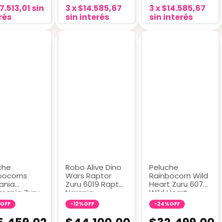
7.513,01
sin
3
x
$14.585,67
3
x
$14.585,67
rés
sin interés
sin interés
che
Robo Alive Dino
Peluche
bocorns
Wars Raptor
Rainbocorn Wild
ania
Zuru 6019 Raptor
Heart Zuru 6075
ymania Zuru
Naranja
Wild Heart
 Kitty Mania
OFF
-
12
%
OFF
-
24
%
OFF