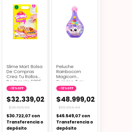
Slime Mart Bolsa
Peluche
De Compras
Rainbocorn
Crea Tu Rollos
Magicorn
De Canela 6095
Surprise Zuru
6100 Multicolor
-
12
%
OFF
-
12
%
OFF
$32.339,02
$48.999,02
$36.665,56
$55.554,44
$30.722,07
con
$46.549,07
con
Transferencia o
Transferencia o
depósito
depósito