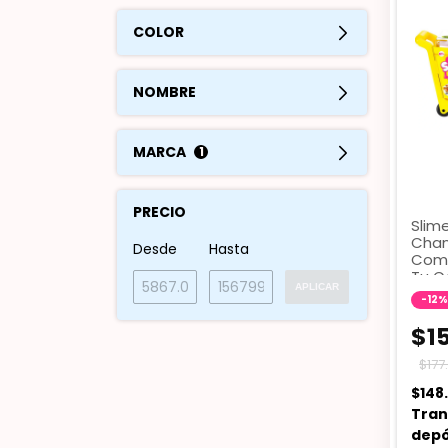
COLOR
NOMBRE
MARCA
1
PRECIO
Slim
Chan
Desde
Hasta
Comp
Tu C
APLICAR
Favo
-
12
%
$1
$177
$148
Tran
depó