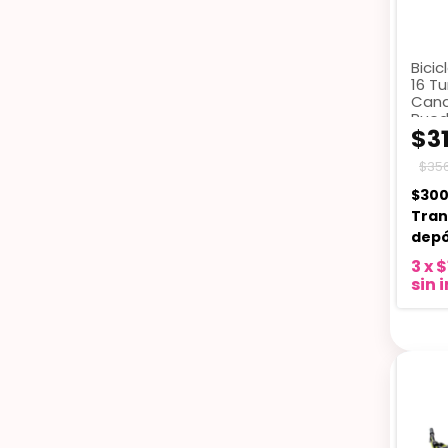
Bici
16 T
Cana
Rued
$31
$356
$300
Tran
depó
3
x
$
sin 