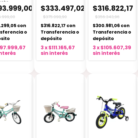
asto
93.999,00
$333.497,02
$316.822,17
.999,00
$375.098,90
$356.343,96
.299,05
con
$316.822,17
con
$300.981,06
con
sferencia o
Transferencia o
Transferencia o
sito
depósito
depósito
97.999,67
3
x
$111.165,67
3
x
$105.607,39
interés
sin interés
sin interés