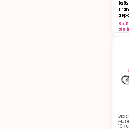
$282
Tran
depó
3
x
$
sin 
Bici
Muse
16 T