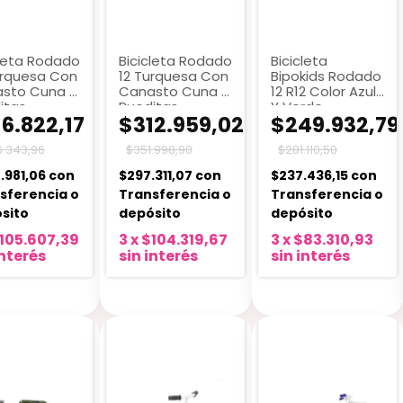
cleta Rodado
Bicicleta Rodado
Bicicleta
urquesa Con
12 Turquesa Con
Bipokids Rodado
sto Cuna Y
Canasto Cuna Y
12 R12 Color Azul
itas
Rueditas
Y Verde
6.822,17
$312.959,02
$249.932,79
.343,96
$351.998,90
$281.110,50
.981,06
con
$297.311,07
con
$237.436,15
con
sferencia o
Transferencia o
Transferencia o
sito
depósito
depósito
105.607,39
3
x
$104.319,67
3
x
$83.310,93
interés
sin interés
sin interés