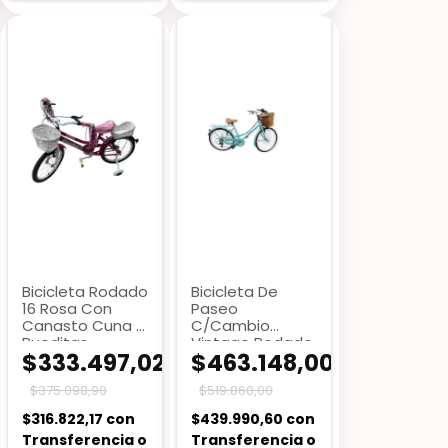
Bicicleta Rodado
Bicicleta De
16 Rosa Con
Paseo
Canasto Cuna Y
C/Cambio
Rueditas
Vintage Rodado
$333.497,02
$463.148,00
26 Musetta
VT26VM
$375.098,90
$519.860,00
$316.822,17
con
$439.990,60
con
Transferencia o
Transferencia o