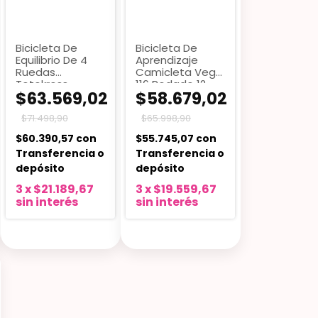
Bicicleta De
Bicicleta De
Equilibrio De 4
Aprendizaje
Ruedas
Camicleta Vegui
Totokross
116 Rodado 12
$63.569,02
$58.679,02
Cardoso
$71.498,90
$65.998,90
$60.390,57
con
$55.745,07
con
Transferencia o
Transferencia o
depósito
depósito
3
x
$21.189,67
3
x
$19.559,67
sin interés
sin interés