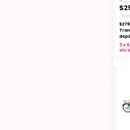
Can
$2
$325
$279
Tran
depó
3
x
$
sin 