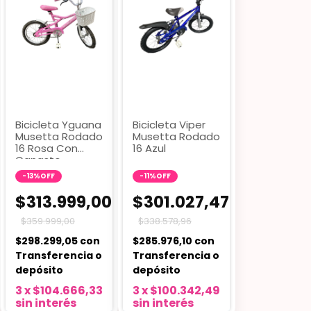
Bicicleta Yguana
Bicicleta Viper
Musetta Rodado
Musetta Rodado
16 Rosa Con
16 Azul
Canasto
-
13
%
OFF
-
11
%
OFF
$313.999,00
$301.027,47
$359.999,00
$338.578,96
$298.299,05
con
$285.976,10
con
Transferencia o
Transferencia o
depósito
depósito
3
x
$104.666,33
3
x
$100.342,49
sin interés
sin interés