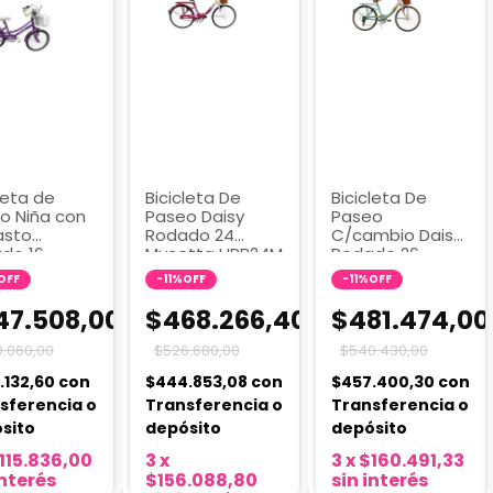
leta de
Bicicleta De
Bicicleta De
o Niña con
Paseo Daisy
Paseo
asto
Rodado 24
C/cambio Daisy
do 16
Musetta URB24M
Rodado 26
tta VT16M
Musetta URBCM
OFF
-
11
%
OFF
-
11
%
OFF
47.508,00
$468.266,40
$481.474,00
.060,00
$526.680,00
$540.430,00
.132,60
con
$444.853,08
con
$457.400,30
con
sferencia o
Transferencia o
Transferencia o
sito
depósito
depósito
115.836,00
3
x
3
x
$160.491,33
interés
$156.088,80
sin interés