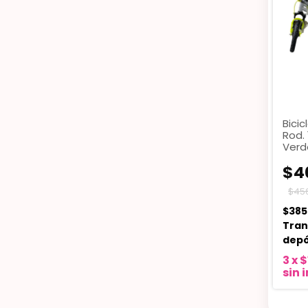
Bici
Rod. 
Verd
$4
$45
$385
Tran
depó
3
x
$
sin 