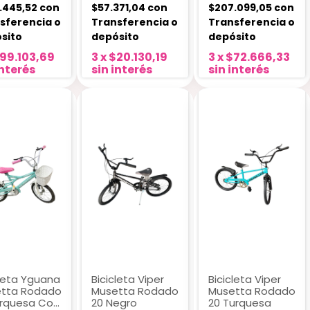
.445,52
con
$57.371,04
con
$207.099,05
con
sferencia o
Transferencia o
Transferencia o
sito
depósito
depósito
99.103,69
3
x
$20.130,19
3
x
$72.666,33
interés
sin interés
sin interés
cleta Yguana
Bicicleta Viper
Bicicleta Viper
tta Rodado
Musetta Rodado
Musetta Rodado
urquesa Con
20 Negro
20 Turquesa