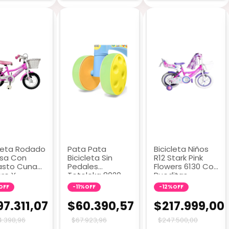
sin interés
lores
2 colores
cleta Rodado
Pata Pata
Bicicleta Niños
osa Con
Bicicleta Sin
R12 Stark Pink
sto Cuna
Pedales
Flowers 6130 Con
re Y
Totoleka 8020
Rueditas
itas
OFF
-
11
%
OFF
-
12
%
OFF
7.311,07
$60.390,57
$217.999,00
.398,96
$67.923,96
$247.500,00