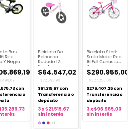
cleta Bmx
Bicicleta De
Bicicleta Stark
16 Rise
Balanceo
Smile Maker Rod
e Y Negro
Rodado 12
16 Full Canasto
Ruedas
Paseo
05.869,19
$64.547,02
$290.955,00
Importadas
Bipokids
6.499,09
$72.598,90
$327.250,00
.575,73
con
$61.319,67
con
$276.407,25
con
sferencia o
Transferencia o
Transferencia o
sito
depósito
depósito
135.289,73
3
x
$21.515,67
3
x
$96.985,00
interés
sin interés
sin interés
+1