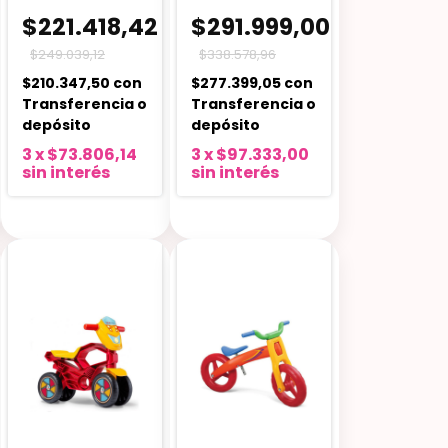
$221.418,42
$291.999,00
$249.039,12
$338.578,96
$210.347,50
con
$277.399,05
con
Transferencia o
Transferencia o
depósito
depósito
3
x
$73.806,14
3
x
$97.333,00
sin interés
sin interés