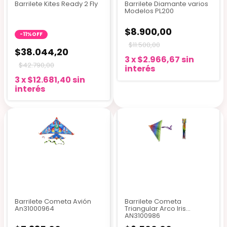
Barrilete Kites Ready 2 Fly
Barrilete Diamante varios
Modelos PL200
$8.900,00
-
11
%
OFF
$11.500,00
$38.044,20
3
x
$2.966,67
sin
$42.790,00
interés
3
x
$12.681,40
sin
interés
Barrilete Cometa Avión
Barrilete Cometa
An31000964
Triangular Arco Iris
AN3100986