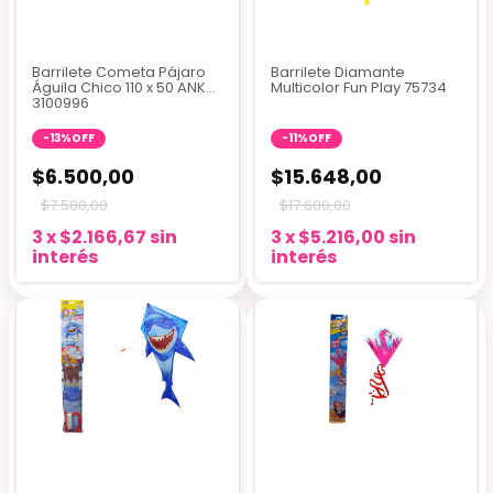
Barrilete Cometa Pájaro
Barrilete Diamante
Águila Chico 110 x 50 ANK-
Multicolor Fun Play 75734
3100996
-
13
%
OFF
-
11
%
OFF
$6.500,00
$15.648,00
$7.500,00
$17.600,00
3
x
$2.166,67
sin
3
x
$5.216,00
sin
interés
interés