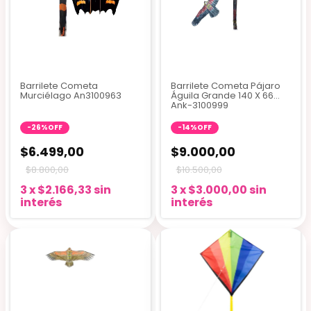
Barrilete Cometa
Barrilete Cometa Pájaro
Murciélago An3100963
Águila Grande 140 X 66
Ank-3100999
-
26
%
OFF
-
14
%
OFF
$6.499,00
$9.000,00
$8.800,00
$10.500,00
3
x
$2.166,33
sin
3
x
$3.000,00
sin
interés
interés