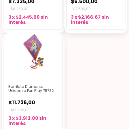
$7.335,00
$6.500,00
$8.250,00
$7.500,00
3
x
$2.445,00
sin
3
x
$2.166,67
sin
interés
interés
Barrilete Diamante
Unicornio Fun Play 75732
$11.736,00
$13.200,00
3
x
$3.912,00
sin
interés