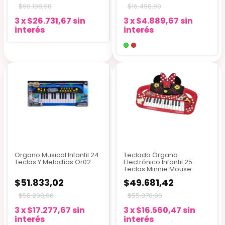
$90.198,90
$16.498,90
3
x
$26.731,67
sin
3
x
$4.889,67
sin
interés
interés
Organo Musical Infantil 24
Teclado Órgano
Teclas Y Melodías Or02
Electrónico Infantil 25
Teclas Minnie Mouse
$51.833,02
$49.681,42
$58.298,90
$55.878,90
3
x
$17.277,67
sin
3
x
$16.560,47
sin
interés
interés