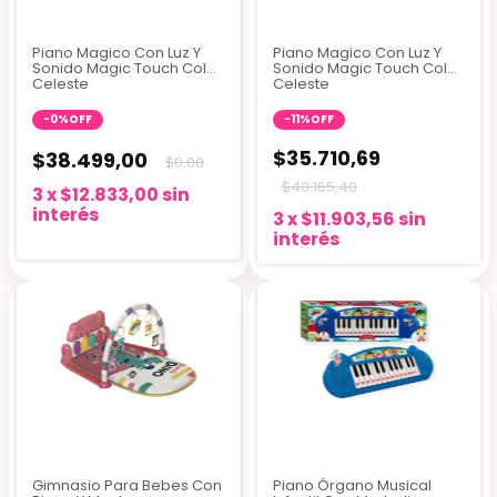
Piano Magico Con Luz Y
Piano Magico Con Luz Y
Sonido Magic Touch Color
Sonido Magic Touch Color
Celeste
Celeste
-
0
%
OFF
-
11
%
OFF
$35.710,69
$38.499,00
$0,00
$40.165,40
3
x
$12.833,00
sin
interés
3
x
$11.903,56
sin
interés
Gimnasio Para Bebes Con
Piano Órgano Musical