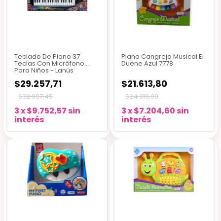
Teclado De Piano 37
Piano Cangrejo Musical El
Teclas Con Micrófono
Duene Azul 7778
Para Niños - Lanús
$29.257,71
$21.613,80
$32.907,45
$24.310,00
3
x
$9.752,57
sin
3
x
$7.204,60
sin
interés
interés