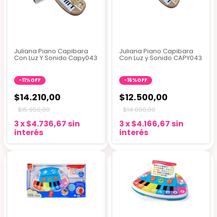
Juliana Piano Capibara
Juliana Piano Capibara
Con Luz Y Sonido Capy043
Con Luz y Sonido CAPY043
-
11
%
OFF
-
16
%
OFF
$14.210,00
$12.500,00
$15.950,00
$14.800,00
3
x
$4.736,67
sin
3
x
$4.166,67
sin
interés
interés