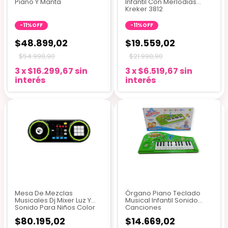
Piano Y Manta
Infantil Con Merlodias
Kreker 3812
-
11
%
OFF
-
11
%
OFF
$48.899,02
$19.559,02
$54.998,90
$21.998,90
3
x
$16.299,67
sin
3
x
$6.519,67
sin
interés
interés
Mesa De Mezclas
Órgano Piano Teclado
Musicales Dj Mixer Luz Y
Musical Infantil Sonido
Sonido Para Niños Color
Canciones
Negro
$80.195,02
$14.669,02