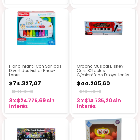
Piano Infantil Con Sonidos
Órgano Musical Disney
Divertidos Fisher Price-
Cars 32teclas
Lanús
C/micrófono Ditoys-lanús
$74.327,07
$44.205,60
$83.598,96
$49.720,00
3
x
$24.775,69
sin
3
x
$14.735,20
sin
interés
interés