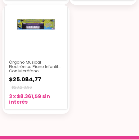
Órgano Musical
Electrónico Piano Infantil
Con Micrófono
$25.084,77
$28.213,96
3
x
$8.361,59
sin
interés