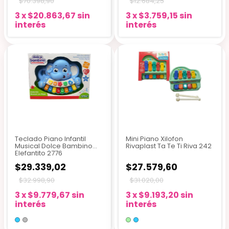
$70.398,90
$12.684,25
3
x
$20.863,67
sin
3
x
$3.759,15
sin
interés
interés
Teclado Piano Infantil
Mini Piano Xilofon
Musical Dolce Bambino
Rivaplast Ta Te Ti Riva 242
Elefantito 2776
$29.339,02
$27.579,60
$32.998,90
$31.020,00
3
x
$9.779,67
sin
3
x
$9.193,20
sin
interés
interés