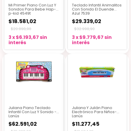
Mi Primer Piano Con Luz Y
Teclado Infantil Animalitos
Sonidos Para Bebe Hap-
Con Sonido El Duende
p-kid 4549t
Azul 7539
$18.581,02
$29.339,02
$20.898,90
$32.998,90
3
x
$6.193,67
sin
3
x
$9.779,67
sin
interés
interés
Juliana Piano Teclado
Juliana Y Julián Piano
Infantil Con Luz Y Sonido -
Electrónico Para Niños-
Lanús
Lanús
$62.591,02
$11.277,45