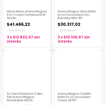
Slime Masa Arena Magica
Arena Magica Glow Brilla
5 In 1 Craze Compound Mix
En La Oscuridad Con
Studio
Bandeja 882-86
$41.466,22
$30.317,02
$46.638,90
$34.098,90
3
x
$13.822,07
sin
3
x
$10.105,67
sin
interés
interés
So Sand Rainbow Cake
Arena Magica Castillo
Set Arena Mágica
Brilla En La Oscuridad
Moldeable 56213
Craze 29787