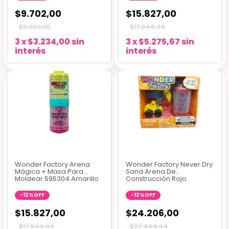
$9.702,00
$15.827,00
$11.000,00
$17.944,44
3
x
$3.234,00
sin
3
x
$5.275,67
sin
interés
interés
Wonder Factory Arena
Wonder Factory Never Dry
Mágica + Masa Para
Sand Arena De
Moldear 595304 Amarillo
Construcción Rojo
Y Rosa
-
12
%
OFF
-
12
%
OFF
$15.827,00
$24.206,00
$17.944,44
$27.444,44