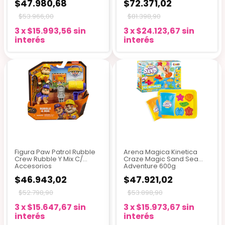
$47.980,68
$72.371,02
$53.966,00
$81.398,90
3
x
$15.993,56
sin
3
x
$24.123,67
sin
interés
interés
Figura Paw Patrol Rubble
Arena Magica Kinetica
Crew Rubble Y Mix C/
Craze Magic Sand Sea
Accesorios
Adventure 600g
$46.943,02
$47.921,02
$52.798,90
$53.898,90
3
x
$15.647,67
sin
3
x
$15.973,67
sin
interés
interés