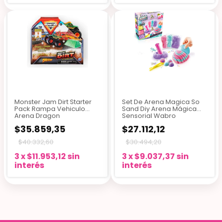
Monster Jam Dirt Starter
Set De Arena Magica So
Pack Rampa Vehiculo
Sand Diy Arena Mágica
Arena Dragon
Sensorial Wabro
$35.859,35
$27.112,12
$40.332,60
$30.494,20
3
x
$11.953,12
sin
3
x
$9.037,37
sin
interés
interés