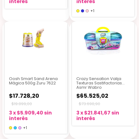
interés
interés
+1
Oosh Smart Sand Arena
Crazy Sensation Valija
Mágica 500g Zuru 7622
Texturas Sastifactorias
Asmr Wabro
$17.728,20
$65.525,02
$19.899,00
$73.698,90
3
x
$5.909,40
sin
3
x
$21.841,67
sin
interés
interés
+1