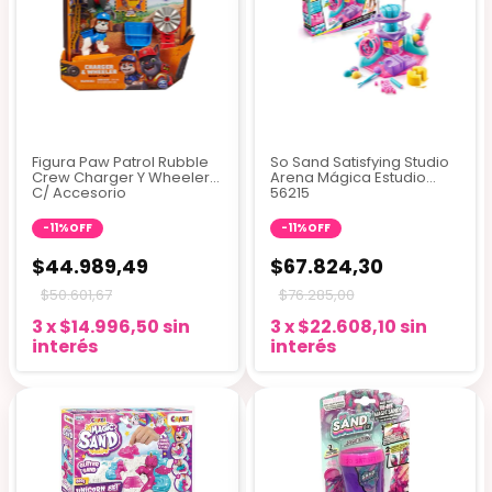
Figura Paw Patrol Rubble
So Sand Satisfying Studio
Crew Charger Y Wheeler
Arena Mágica Estudio
C/ Accesorio
56215
-
11
%
OFF
-
11
%
OFF
$44.989,49
$67.824,30
$50.601,67
$76.285,00
3
x
$14.996,50
sin
3
x
$22.608,10
sin
interés
interés