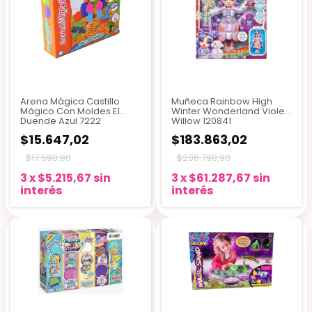
Arena Mágica Castillo
Muñeca Rainbow High
Mágico Con Moldes El
Winter Wonderland Violet
Duende Azul 7222
Willow 120841
$15.647,02
$183.863,02
$17.598,90
$206.798,90
3
x
$5.215,67
sin
3
x
$61.287,67
sin
interés
interés