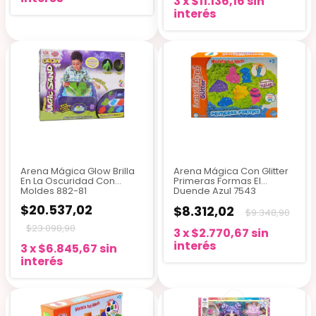
3
x
$11.136,16
sin
interés
Arena Mágica Glow Brilla
Arena Mágica Con Glitter
En La Oscuridad Con
Primeras Formas El
Moldes 882-81
Duende Azul 7543
$20.537,02
$8.312,02
$9.348,90
$23.098,90
3
x
$2.770,67
sin
interés
3
x
$6.845,67
sin
interés