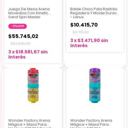
Juego De Mesa Arena
Balde Chico Pala Rastrillo
Movediza Con Kinetic
Regadera Y Molde Duravit
Sand Spin Master
- Lanus
$10.415,70
-
11
%
OFF
$11.715,00
$55.745,02
3
x
$3.471,90
sin
$62.698,90
interés
3
x
$18.581,67
sin
interés
Wonder Factory Arena
Wonder Factory Arena
Mágica + Masa Para
Mágica + Masa Para