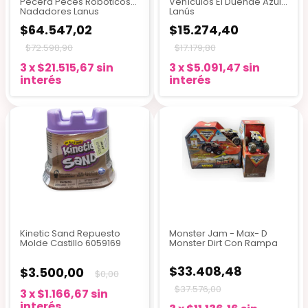
Pecera Peces Robóticos
Vehículos El Duende Azul -
Nadadores Lanus
Lanús
$64.547,02
$15.274,40
$72.598,90
$17.179,80
3
x
$21.515,67
sin
3
x
$5.091,47
sin
interés
interés
Kinetic Sand Repuesto
Monster Jam - Max- D
Molde Castillo 6059169
Monster Dirt Con Rampa
$33.408,48
$3.500,00
$0,00
$37.576,00
3
x
$1.166,67
sin
interés