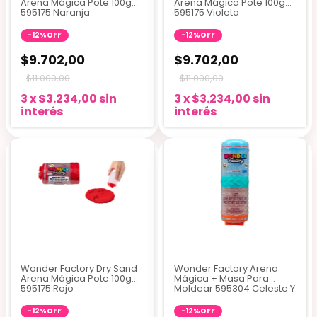
Arena Mágica Pote 100g
Arena Mágica Pote 100g
595175 Naranja
595175 Violeta
-
12
%
OFF
-
12
%
OFF
$9.702,00
$9.702,00
$11.000,00
$11.000,00
3
x
$3.234,00
sin
3
x
$3.234,00
sin
interés
interés
Wonder Factory Dry Sand
Wonder Factory Arena
Arena Mágica Pote 100g
Mágica + Masa Para
595175 Rojo
Moldear 595304 Celeste Y
Naranja
-
12
%
OFF
-
12
%
OFF