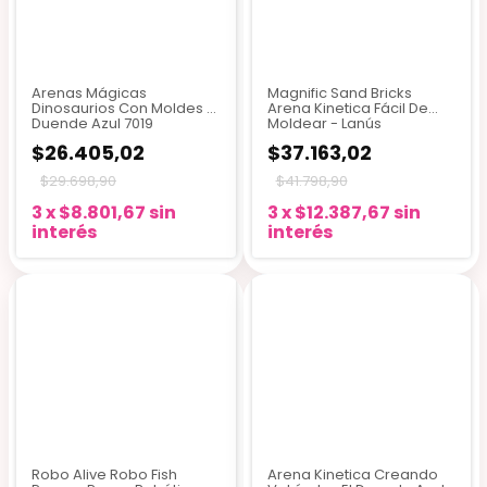
Arenas Mágicas
Magnific Sand Bricks
Dinosaurios Con Moldes El
Arena Kinetica Fácil De
Duende Azul 7019
Moldear - Lanús
$26.405,02
$37.163,02
$29.698,90
$41.798,90
3
x
$8.801,67
sin
3
x
$12.387,67
sin
interés
interés
Robo Alive Robo Fish
Arena Kinetica Creando