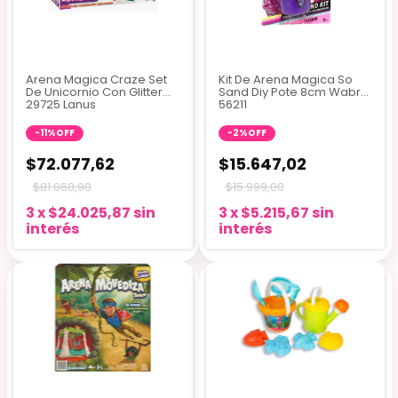
Arena Magica Craze Set
Kit De Arena Magica So
De Unicornio Con Glitter
Sand Diy Pote 8cm Wabro
29725 Lanus
56211
-
11
%
OFF
-
2
%
OFF
$72.077,62
$15.647,02
$81.068,90
$15.999,00
3
x
$24.025,87
sin
3
x
$5.215,67
sin
interés
interés
+1