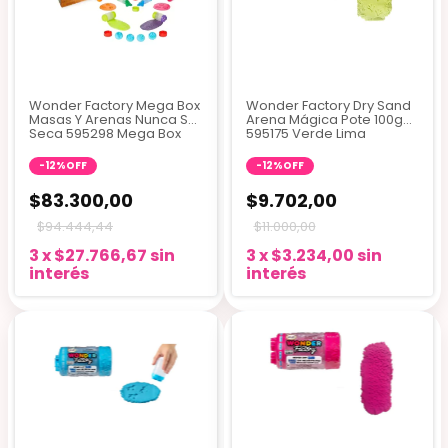
Wonder Factory Mega Box
Wonder Factory Dry Sand
Masas Y Arenas Nunca Se
Arena Mágica Pote 100g
Seca 595298 Mega Box
595175 Verde Lima
Set
-
12
%
OFF
-
12
%
OFF
$83.300,00
$9.702,00
$94.444,44
$11.000,00
3
x
$27.766,67
sin
3
x
$3.234,00
sin
interés
interés