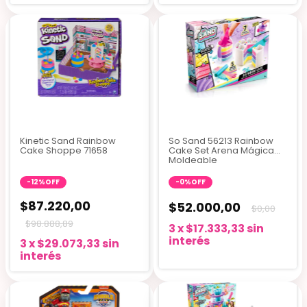
Kinetic Sand Rainbow
So Sand 56213 Rainbow
Cake Shoppe 71658
Cake Set Arena Mágica
Moldeable
-
12
%
OFF
-
0
%
OFF
$87.220,00
$52.000,00
$0,00
$98.888,89
3
x
$17.333,33
sin
interés
3
x
$29.073,33
sin
interés