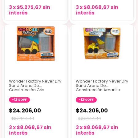
3
x
$5.275,67
sin
3
x
$8.068,67
sin
interés
interés
Wonder Factory Never Dry
Wonder Factory Never Dry
Sand Arena De
Sand Arena De
Construcción Gris
Construcción Amarillo
-
12
%
OFF
-
12
%
OFF
$24.206,00
$24.206,00
$27.444,44
$27.444,44
3
x
$8.068,67
sin
3
x
$8.068,67
sin
interés
interés