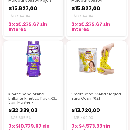
Moldear 595304 Rojo Y
Moldear 595304
Amarillo
Violeta/turquesa
$15.827,00
$15.827,00
$17.944,44
$17.944,44
3
x
$5.275,67
sin
3
x
$5.275,67
sin
interés
interés
Kinetic Sand Arena
Smart Sand Arena Mágica
Brillante Kinetica Pack X3
Zuro Oosh 7621
Spin Master 7
$32.339,02
$13.720,00
$36.665,56
$15.400,00
3
x
$10.779,67
sin
3
x
$4.573,33
sin